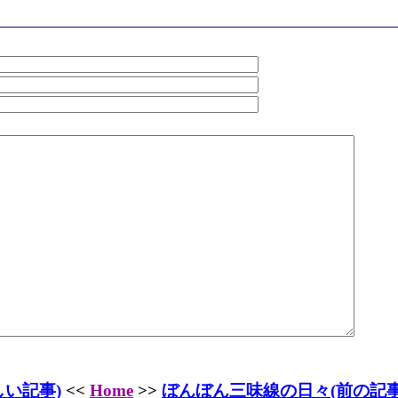
しい記事)
<<
Home
>>
ぼんぼん三味線の日々(前の記事