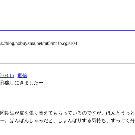
og.nobuyama.net/mt5/mt-tb.cgi/104
 03:15
|
返信
お邪魔しにきましたー。
て同期生が皮を張り替えてもらっているのですが、ほんとうっ
ねー。ぼんぼんしゃみだと、しょんぼりする気持ち、すっごく