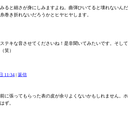
てみると細さが身にしみますよね。曲弾ひいてると壊れないん
と糸巻き折れないだろうかとヒヤヒヤします。
、ステキな音させてくださいね！是非聞いてみたいです。そし
…（笑）
 11:34
|
返信
。
だ前に張ってもらった表の皮が余りよくないかもしれません。
るはず。