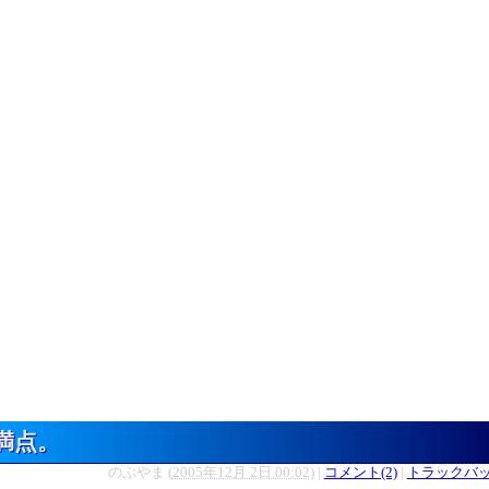
満点。
のぶやま
(
2005年12月 2日 00:02
)
|
コメント(2)
|
トラックバック