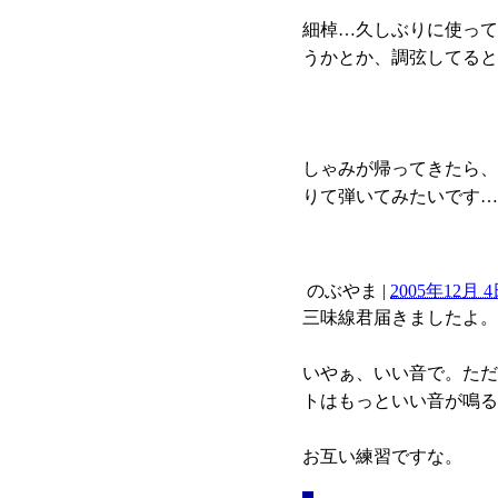
細棹…久しぶりに使っ
うかとか、調弦してる
しゃみが帰ってきたら
りて弾いてみたいです
のぶやま
|
2005年12月 4日
三味線君届きましたよ
いやぁ、いい音で。た
トはもっといい音が鳴
お互い練習ですな。