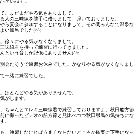
なってい
きます.....
して。まだまだやる気もありまして。
いる人の三味線を勝手に借りまして、弾いておりました。
にやら宴会に参加することになりまして、その間みんなで温泉
い風呂でした(^^)
て。徐々にやる気がなくなりまして。
キ三味線君を持って練習に行ってきました。
んという音しか記憶にありません(^^;
送別会だそうで練習お休みでした。かなりやる気がなくなりま
して一緒に練習でした。
て。ほとんどやる気がありませんで。
た気がします。
前、ちゃんとエレキ三味線君で練習しておりますよ。秋田船方
、前に撮ったビデオの船方節と見比べつつ秋田県民の気持ちに
ます。
ても、練習しなければうまくならないどころか確実に下手にな