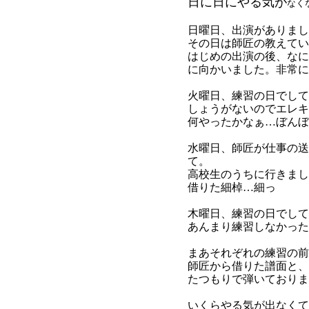
日に日にやる気が
なく
日曜日、出演がありま
その日は師匠の教えて
はじめの出演の後、な
に向かいました。非常によ
火曜日、練習の日でし
しょうがないのでエレ
何やったかなぁ…ぼんぼ
水曜日、師匠が仕事の
て。
高校生のうちに行きま
借りた細棹…細っ
木曜日、練習の日でし
あんまり練習しなかっ
まあそれぞれの練習の
師匠から借りた譜面と
たつもりで弾いており
いくらやる気が出なく