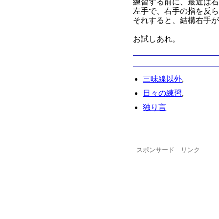
練習する前に、最近は
左手で、右手の指を反
それすると、結構右手が軽
お試しあれ。
三味線以外
,
日々の練習
,
独り言
スポンサード リンク