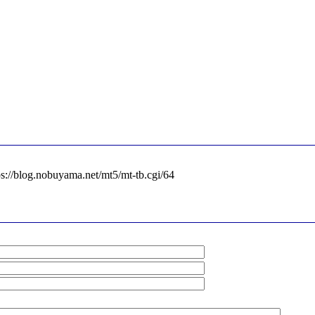
og.nobuyama.net/mt5/mt-tb.cgi/64