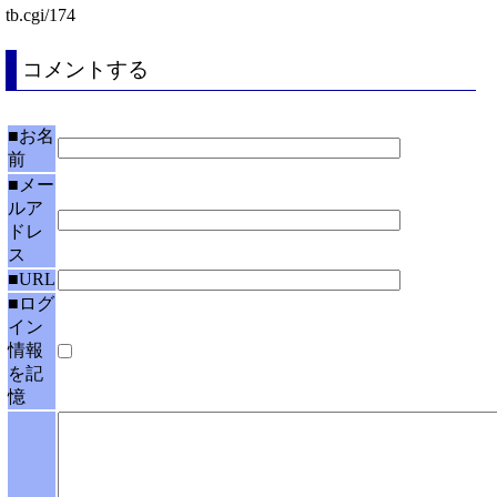
tb.cgi/174
コメントする
■お名
前
■メー
ルア
ドレ
ス
■URL
■ログ
イン
情報
を記
憶