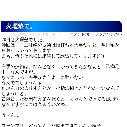
火曜塾で。
のぶやま
(
2006年10月11日 16:11
)
|
コメント(0)
|
トラックバック(0)
昨日は火曜塾でした。
師匠は、「三味線の技術は撥打ちが大事だ」と、常日頃か
らおっしゃっております。
まぁ、俺もそれには納得して練習しております(^^)
右手の技術は、なんとなく上がってきたかなぁと自己満足
中…なんですが。
なんにしろ、左手が思うように動かない。
なんででしょうなぁ…
たぶん力の入りすぎとか、小指の捌き方とかのせいなんで
しょうけど。
昔録音した秋田荷方節を聴くと、ちゃんとできてる(風味)
なんですが…今はうまくいかぬ。
う～ん…
スランプは、どうやらまだ脱出できていない様子。