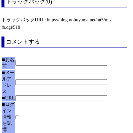
トラックバック(0)
トラックバックURL: https://blog.nobuyama.net/mt5/mt-
tb.cgi/518
コメントする
■お名
前
■メー
ルア
ドレ
ス
■URL
■ログ
イン
情報
を記
憶