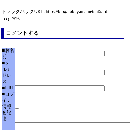
トラックバックURL: https://blog.nobuyama.net/mt5/mt-
tb.cgi/576
コメントする
■お名
前
■メー
ルア
ドレ
ス
■URL
■ログ
イン
情報
を記
憶