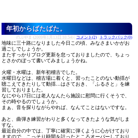
年初からばたばた。
のぶやま
(
2009年1月13日 10:54
)
|
コメント(2)
|
トラックバック(0)
地味に三十路になりました今日この頃、みなさまいかがお
過ごしでしょうか。
またすっかりブログ更新を怠っておりましたので、ちょっ
とさかのぼって書いてみましょうかね。
火曜・水曜は、新年初稽古でした。
水曜日などは、稽古場に着くと、習ったことのない動揺が
聴こえてきたりして動揺…はさておき、「ふるさと」を練
習しておりました。
なにやら17日には老人なんたら施設に慰問に行くそうで、
その時やるのでしょうか。
まぁ、音を探りながらやれば、なんてことはないですな。
あと、曲弾き練習がわりと多くなってきたような気がしま
すな。
最近自分の中では、丁寧に確実に弾くように心がけており
ますので、こっそり時間を計ったところオーバーしており