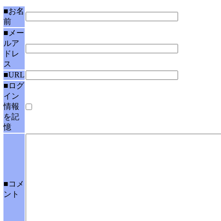
■お名
前
■メー
ルア
ドレ
ス
■URL
■ログ
イン
情報
を記
憶
■コメ
ント