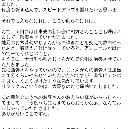
ました。
何度も弾き込んで、スピードアップを図りたいと思いま
す。
それでも入らなければ、どこか削らなければ。
んで、７日には仕事先の新年会に相方さんともども呼ばれ
まして、演奏させていただきました。
地元のお六甚句やじょんがら曲弾きなどを交えて数曲やっ
たあと、着替え片付け等をしていると、アンコールが出た
ので来てくれとのこと。
もう２曲、十日町小唄とじょんがら節の唄を演奏させてい
ただきました。
先に曲弾きをやっていたので、じょんがらの前弾きは適当
に１分くらいやらせていただいたのですが、非常にテンポ
も良く、うまく弾けたような気がしています。
リラックスというのは、大事なのだと痛感いたしました。
その新年会にうちのお客さんのおえらい様がいらっしゃっ
てまして、「今度うちにもきてもらおうかなぁ」なんてお
っしゃっていただきました。
ありがたいことですね。