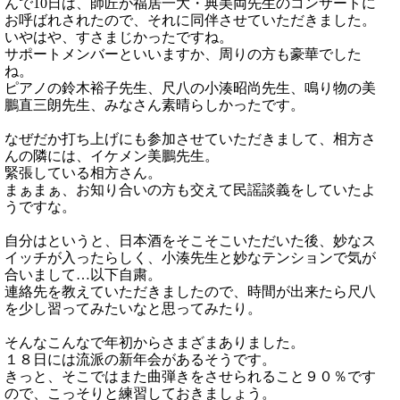
んで10日は、師匠が福居一大・典美両先生のコンサートに
お呼ばれされたので、それに同伴させていただきました。
いやはや、すさまじかったですね。
サポートメンバーといいますか、周りの方も豪華でした
ね。
ピアノの鈴木裕子先生、尺八の小湊昭尚先生、鳴り物の美
鵬直三朗先生、みなさん素晴らしかったです。
なぜだか打ち上げにも参加させていただきまして、相方さ
んの隣には、イケメン美鵬先生。
緊張している相方さん。
まぁまぁ、お知り合いの方も交えて民謡談義をしていたよ
うですな。
自分はというと、日本酒をそこそこいただいた後、妙なス
イッチが入ったらしく、小湊先生と妙なテンションで気が
合いまして…以下自粛。
連絡先を教えていただきましたので、時間が出来たら尺八
を少し習ってみたいなと思ってみたり。
そんなこんなで年初からさまざまありました。
１８日には流派の新年会があるそうです。
きっと、そこではまた曲弾きをさせられること９０％です
ので、こっそりと練習しておきましょう。