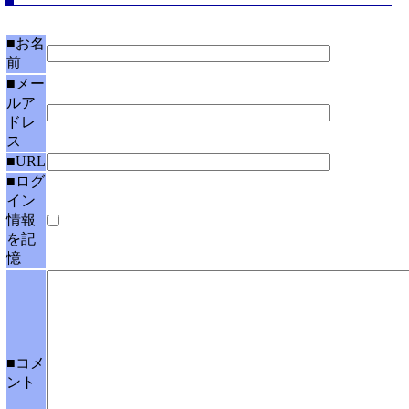
■お名
前
■メー
ルア
ドレ
ス
■URL
■ログ
イン
情報
を記
憶
■コメ
ント