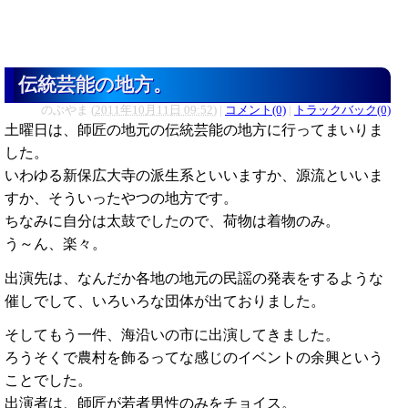
伝統芸能の地方。
のぶやま
(
2011年10月11日 09:52
)
|
コメント(0)
|
トラックバック(0)
土曜日は、師匠の地元の
伝統芸能
の地方に行ってまいりま
した。
いわゆる
新保広大寺
の派生系といいますか、源流といいま
すか、そういったやつの地方です。
ちなみに自分は太鼓でしたので、荷物は着物のみ。
う～ん、楽々。
出演先は、なんだか各地の地元の民謡の発表をするような
催しでして、いろいろな団体が出ておりました。
そしてもう一件、海沿いの市に出演してきました。
ろうそくで農村を飾るってな感じのイベントの余興という
ことでした。
出演者は、師匠が若者男性のみをチョイス。